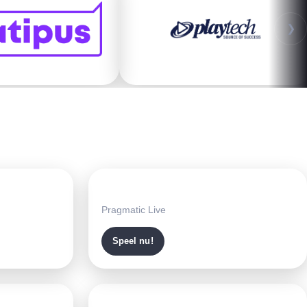
❯
ONE Blackjack
Pragmatic Live
Speel nu!
Blackjack