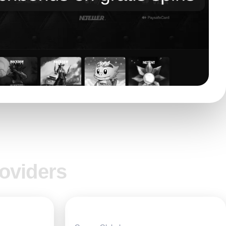
oviders
NNING
Secret Admirer