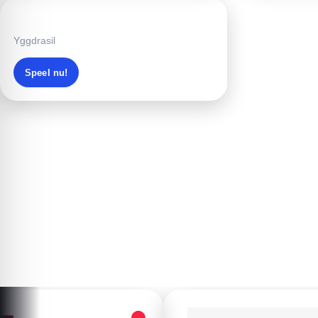
4 Fantastic Vikings Go Fishing
Yggdrasil
Speel nu!