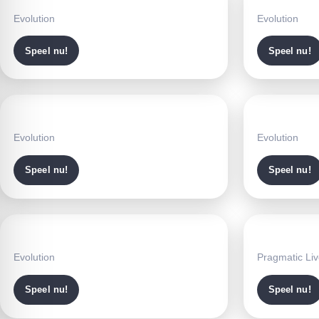
Evolution
Evolution
Speel nu!
Speel nu!
Speed Roulette
Funky Ti
Evolution
Evolution
Speel nu!
Speel nu!
Suomalainen Ruletti
Lucky 6 R
Evolution
Pragmatic Liv
Speel nu!
Speel nu!