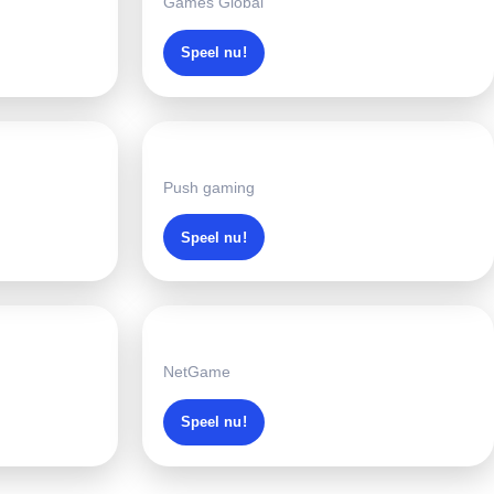
Games Global
Speel nu!
Big Bamboo
Push gaming
Speel nu!
Big Banker Bonanza
NetGame
Speel nu!