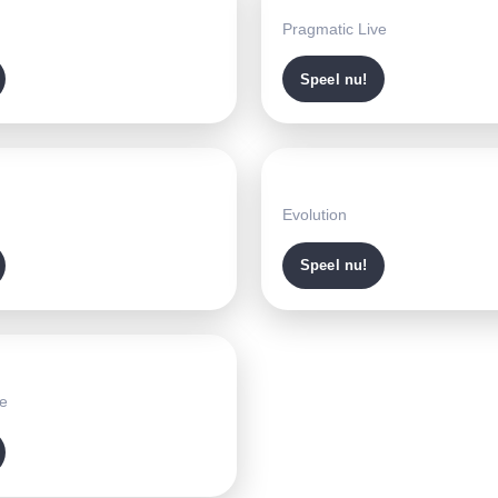
Pragmatic Live
Speel nu!
me
French Roulette Gold
Evolution
Speel nu!
oulette
e